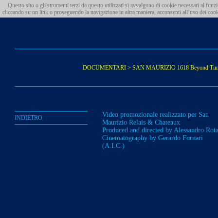
Questo sito o gli strumenti terzi da questo utilizzati si avvalgono di cookie necessari al funz
cliccando su un link o proseguendo la navigazione in altra maniera, acconsenti all’uso dei cooki
DOCUMENTARI
> SAN MAURIZIO 1618 Beyond Ti
Video promozionale realizzato per San
INDIETRO
Maurizio Relais & Chateaux
Produced and directed by Alessandro Rot
Cinematography by Gerardo Fornari
(A.I.C.)